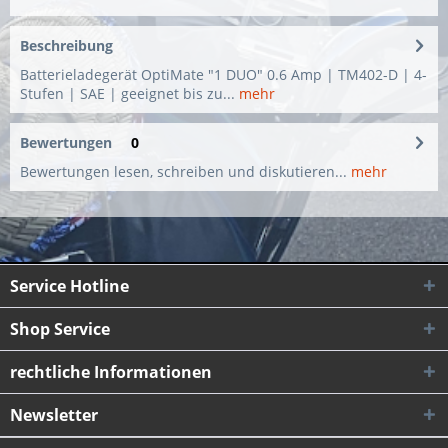
Beschreibung
Batterieladegerät OptiMate "1 DUO" 0.6 Amp | TM402-D | 4-
Stufen | SAE | geeignet bis zu...
mehr
Bewertungen
0
Bewertungen lesen, schreiben und diskutieren...
mehr
Service Hotline
Shop Service
rechtliche Informationen
Newsletter