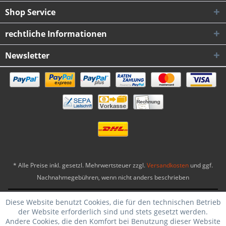
Shop Service
rechtliche Informationen
Newsletter
* Alle Preise inkl. gesetzl. Mehrwertsteuer zzgl.
Versandkosten
und ggf.
Nachnahmegebühren, wenn nicht anders beschrieben
Biker-Ware24® Copyright 2026
|
Theme by WebSelect
Diese Website benutzt Cookies, die für den technischen Betrieb
der Website erforderlich sind und stets gesetzt werden.
Andere Cookies, die den Komfort bei Benutzung dieser Website