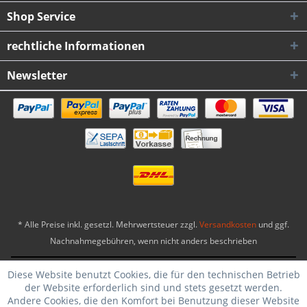
Shop Service
rechtliche Informationen
Newsletter
* Alle Preise inkl. gesetzl. Mehrwertsteuer zzgl.
Versandkosten
und ggf.
Nachnahmegebühren, wenn nicht anders beschrieben
Biker-Ware24® Copyright 2026
|
Theme by WebSelect
Diese Website benutzt Cookies, die für den technischen Betrieb
der Website erforderlich sind und stets gesetzt werden.
Andere Cookies, die den Komfort bei Benutzung dieser Website