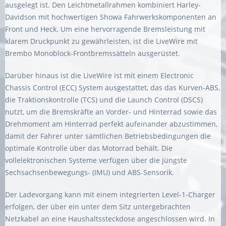
ausgelegt ist. Den Leichtmetallrahmen kombiniert Harley-
Davidson mit hochwertigen Showa Fahrwerkskomponenten an
Front und Heck. Um eine hervorragende Bremsleistung mit
klarem Druckpunkt zu gewährleisten, ist die LiveWire mit
Brembo Monoblock-Frontbremssätteln ausgerüstet.
Darüber hinaus ist die LiveWire ist mit einem Electronic
Chassis Control (ECC) System ausgestattet, das das Kurven-ABS,
die Traktionskontrolle (TCS) und die Launch Control (DSCS)
nutzt, um die Bremskräfte an Vorder- und Hinterrad sowie das
Drehmoment am Hinterrad perfekt aufeinander abzustimmen,
damit der Fahrer unter sämtlichen Betriebsbedingungen die
optimale Kontrolle über das Motorrad behält. Die
vollelektronischen Systeme verfügen über die jüngste
Sechsachsenbewegungs- (IMU) und ABS-Sensorik.
Der Ladevorgang kann mit einem integrierten Level-1-Charger
erfolgen, der über ein unter dem Sitz untergebrachten
Netzkabel an eine Haushaltssteckdose angeschlossen wird. In