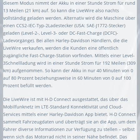
diesem Modus nimmt der Akku in einer Stunde Strom für rund
13 Meilen (21 km) auf. So kann die LiveWire also nachts
vollständig geladen werden. Alternativ wird die Maschine über
einen CCS2-IEC-Typ-2Ladestecker (USA: SAE-J1772-Stecker)
geladen (Level-2-, Level-3- oder DC-Fast-Charge (DCFC)-
Ladevorgänge). Bei allen Harley-Davidson Händlern, die die
LiveWire verkaufen, werden die Kunden eine öffentlich
zugängliche Fast-Charge-Station vorfinden. Mittels einer Level-
3Schnellladung wird in einer Stunde Strom für 192 Meilen (309
km) aufgenommen. So kann der Akku in nur 40 Minuten von 0
auf 80 Prozent beziehungsweise in 60 Minuten von 0 auf 100
Prozent befüllt werden.
Die LiveWire ist mit H-D Connect ausgestattet, das über das
Mobilfunknetz im LTE-Standard Konnektivität und Cloud-
Services mittels einer Harley-Davidson App bietet. H-D Connect
sammelt Fahrzeugdaten und überträgt sie an die App, um dem
Fahrer diverse Informationen zur Verfügung zu stellen – selbst
wenn sich das Motorrad nicht in seiner Nähe befindet. Das