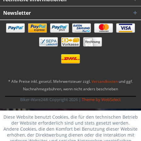
Newsletter
* Alle Preise inkl. gesetzl. Mehrwertsteuer zzgl.
Versandkosten
und ggf.
Nachnahmegebühren, wenn nicht anders beschrieben
Biker-Ware24® Copyright 2026
|
Theme by WebSelect
Diese Website benutzt Cookies, die für den technischen Betrieb
der Website erforderlich sind und stets gesetzt werden.
Andere Cookies, die den Komfort bei Benutzung dieser Website
erhöhen, der Direktwerbung dienen oder die Interaktion mit
anderen Websites und sozialen Netzwerken vereinfachen